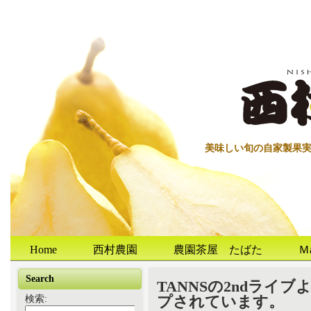
美味しい旬の自家製果
Home
西村農園
農園茶屋 たばた
Ｍ
Search
TANNSの2ndライ
プされています。
検索: