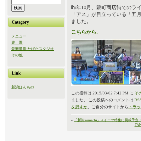
昨年10月、穀町商店街でのラ
「アス」が目立っている「五月雨
ました。
Category
こちらから。
メニュー
農 園
音楽道場 たばたスタジオ
その他
Link
新潟ほんもの
この投稿は 2015/03/02 7:42 PM に
そ
ました。 この投稿へのコメントは
RSS
を残すか
、ご自分のサイトから
トラッ
«
「新潟komachi」スイーツ特集に掲載予定
TA