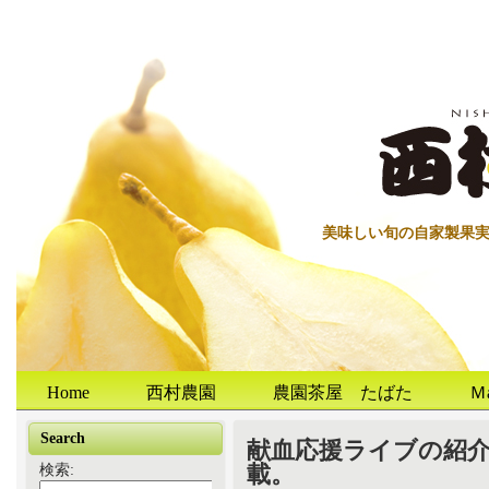
美味しい旬の自家製果
Home
西村農園
農園茶屋 たばた
Ｍ
Search
献血応援ライブの紹
載。
検索: