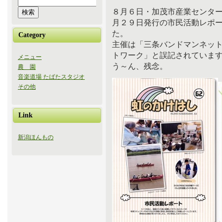
８月６日・加茂市産業センタ
月２９日発行の市民活動レポ
た。
Category
主催は「三条バンドマンネッ
トワーク」と誤記されていま
メニュー
う～ん、残念。
農 園
音楽道場 たばたスタジオ
その他
Link
新潟ほんもの