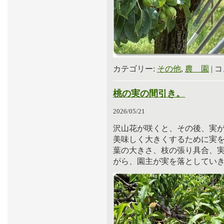
カテゴリー:
その他
,
農 園
|
コ
桃の実の間引き。
2026/05/21
沢山花が咲くと、その後、実
美味しく大きくするために実
葉の大きさ、枝の張り具合、
がら、園主が実を落としてい