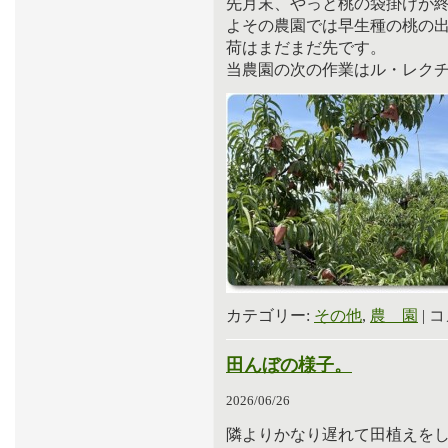
先月末、やっと桃の袋掛けが
よその農園では早生種の桃の
荷はまだまだ先です。
当農園の次の作業はル・レク
カテゴリー:
その他
,
農 園
|
コ
田んぼの様子。
2026/06/26
隣よりかなり遅れて田植えを