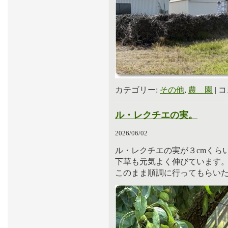
カテゴリー:
その他
,
農 園
|
コ
ル・レクチエの実。
2026/06/02
ル・レクチエの実が３cmくら
下草も元気よく伸びています
このまま順調に行ってもらい