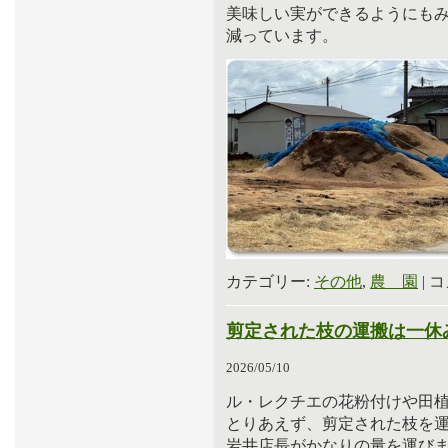
美味しい実ができるようにも
減っています。
カテゴリー:
その他
,
農 園
|
コ
剪定された枝の運搬は一休
2026/05/10
ル・レクチエの花粉付けや田
とりあえず、剪定された枝を
岩井店長がかなりの量を運び