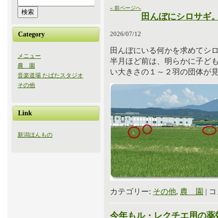
« 前ページへ
田んぼにシロサギ
2026/07/12
Category
田んぼにいる何かを求めてシ
メニュー
半月ほど前は、明らかに子ど
農 園
い大きさの１～２羽の団体が
音楽道場 たばたスタジオ
その他
Link
新潟ほんもの
カテゴリー:
その他
,
農 園
|
コ
今年もル・レクチエ用の薬