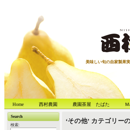
美味しい旬の自家製果
Home
西村農園
農園茶屋 たばた
Ｍ
Search
‘その他’ カテゴリー
検索: