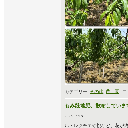
カテゴリー:
その他
,
農 園
|
コ
もみ殻堆肥、散布していま
2026/05/16
ル・レクチエや桃など、花が