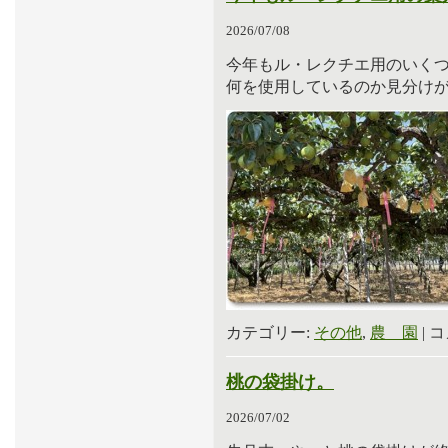
2026/07/08
今年もル・レクチエ用のいく
何を使用しているのか見分け
カテゴリー:
その他
,
農 園
|
コ
桃の袋掛け。
2026/07/02