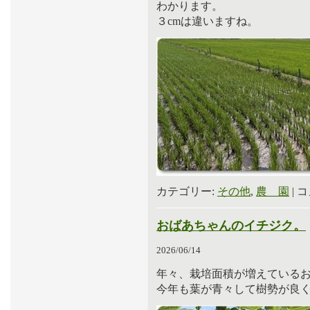
わかります。
３cmは違いますね。
カテゴリー:
その他
,
農 園
|
コ
おばあちゃんのイチジク。
2026/06/14
年々、栽培面積が増えている
今年も葉が青々して樹勢が良