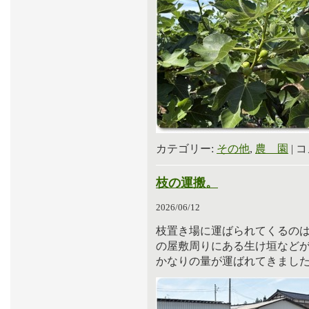
カテゴリー:
その他
,
農 園
|
コ
枝の運搬。
2026/06/12
枝置き場に運ばられてくるの
の屋敷周りにある生け垣など
かなりの量が運ばれてきまし