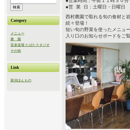
◆営業時間：午前１１時３０分
◆営 業 日：土曜日・日曜日
西村農園で取れる旬の食材と
Category
続々登場！
短い旬の野菜を使ったメニュ
メニュー
入り口のお知らせボードをご
農 園
音楽道場 たばたスタジオ
その他
Link
新潟ほんもの