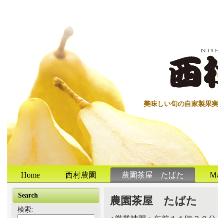
美味しい旬の自家製果
Home
西村農園
農園茶屋 たばた
Ｍ
Search
農園茶屋 たばた
検索: