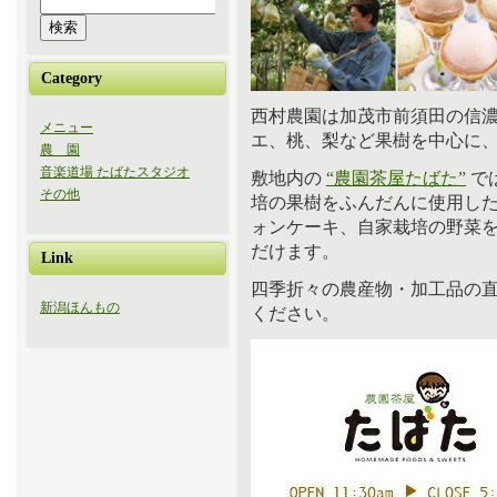
Category
西村農園は加茂市前須田の信
メニュー
エ、桃、梨など果樹を中心に
農 園
音楽道場 たばたスタジオ
敷地内の
“農園茶屋たばた”
で
その他
培の果樹をふんだんに使用し
ォンケーキ、自家栽培の野菜
だけます。
Link
四季折々の農産物・加工品の
新潟ほんもの
ください。