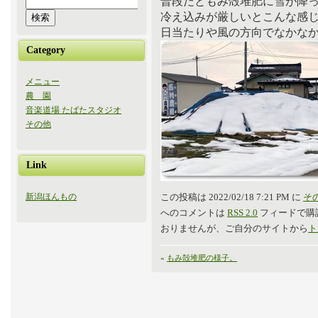
普段だともみ殻堆肥に雪が降
冷え込みが厳しいとこんな感
日当たりや風の方向でなかな
Category
メニュー
農 園
音楽道場 たばたスタジオ
その他
Link
この投稿は 2022/02/18 7:21 PM に
そ
新潟ほんもの
へのコメントは
RSS 2.0
フィードで購
おりませんが、ご自分のサイトから
ト
«
もみ殻堆肥の様子。