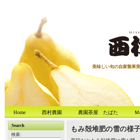
美味しい旬の自家製果
Home
西村農園
農園茶屋 たばた
Ｍ
Search
もみ殻堆肥の雪の様
検索: