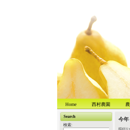
Home
西村農園
農
Search
今年
検索:
稲刈り