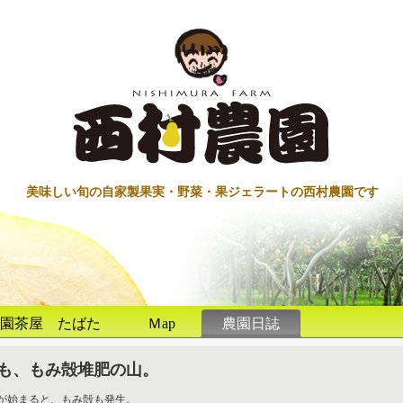
美味しい旬の自家製果実・野菜・果ジェラートの西村農園です
園茶屋 たばた
Ｍap
農園日誌
も、もみ殻堆肥の山。
が始まると、もみ殻も発生。