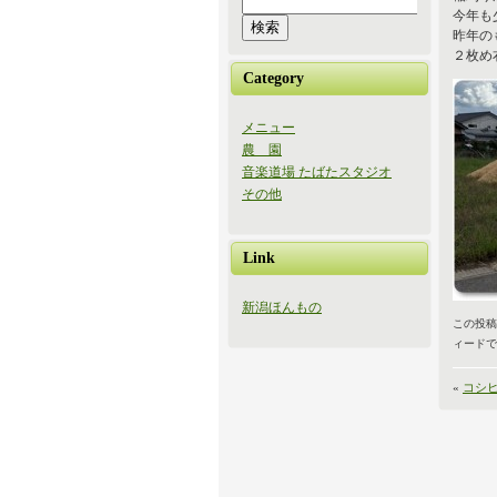
今年も
昨年の
２枚め
Category
メニュー
農 園
音楽道場 たばたスタジオ
その他
Link
新潟ほんもの
この投稿は 
ィードで
«
コシ