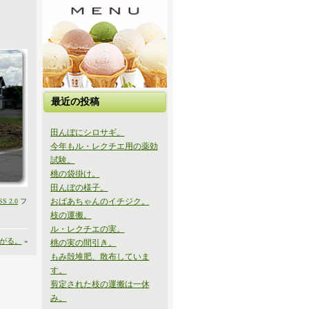
最近の投稿
田んぼにシロサギ。
今年もル・レクチエ用の薬効
試験。
桃の袋掛け。
田んぼの様子。
おばあちゃんのイチジク。
SS 2.0
フ
枝の運搬。
ル・レクチエの実。
がる。
»
桃の実の間引き。
もみ殻堆肥、散布していま
す。
剪定された枝の運搬は一休
み。