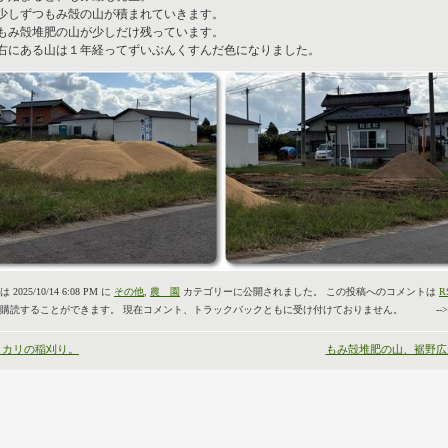
少しずつもみ殻の山が積まれていきます。
もみ殻堆肥の山が少しだけ残っています。
右にある山は１年経ってずいぶんくすんだ色になりました。
2025/10/14 6:08 PM に
その他
,
農 園
カテゴリーに公開されました。 この投稿へのコメントは
R
購読することができます。 現在コメント、トラックバックともに受け付けておりません。 -->
ヒカリの稲刈り。
もみ殻堆肥の山、裾野広