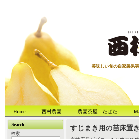
美味しい旬の自家製果
Home
西村農園
農園茶屋 たばた
Ｍ
Search
すじまき用の苗床置
検索: