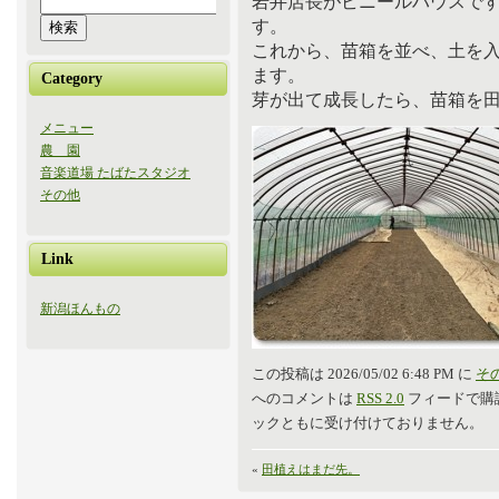
岩井店長がビニールハウスで
す。
これから、苗箱を並べ、土を
ます。
Category
芽が出て成長したら、苗箱を
メニュー
農 園
音楽道場 たばたスタジオ
その他
Link
新潟ほんもの
この投稿は 2026/05/02 6:48 PM に
そ
へのコメントは
RSS 2.0
フィードで購
ックともに受け付けておりません。
«
田植えはまだ先。