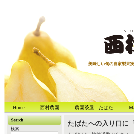
美味しい旬の自家製果
Home
西村農園
農園茶屋 たばた
Ｍ
Search
たばたへの入り口に
検索: