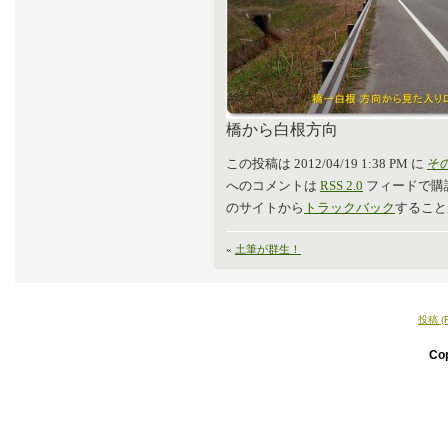
橋から白根方向
この投稿は 2012/04/19 1:38 PM に
そ
へのコメントは
RSS 2.0
フィードで購
のサイトから
トラックバック
すること
«
土筆が群生！
投稿 (
Co