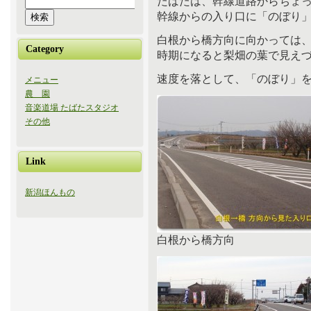
たばたは、幹線道路からちょ
幹線からの入り口に「のぼり
白根から橋方向に向かっては
Category
時期になると梨畑の葉で見え
速度を落として、「のぼり」
メニュー
農 園
音楽道場 たばたスタジオ
その他
Link
新潟ほんもの
白根から橋方向