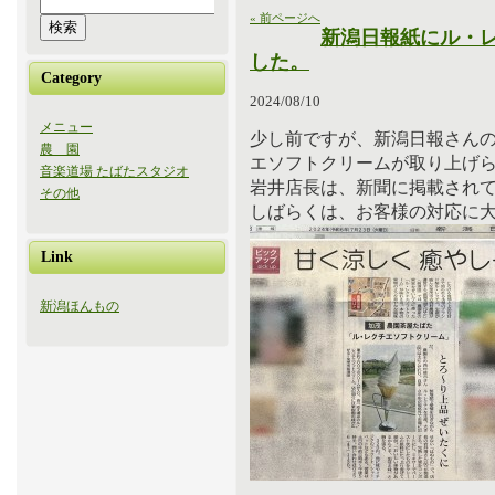
« 前ページへ
新潟日報紙にル・
した。
Category
2024/08/10
メニュー
少し前ですが、新潟日報さん
農 園
エソフトクリームが取り上げ
音楽道場 たばたスタジオ
岩井店長は、新聞に掲載され
その他
しばらくは、お客様の対応に
Link
新潟ほんもの