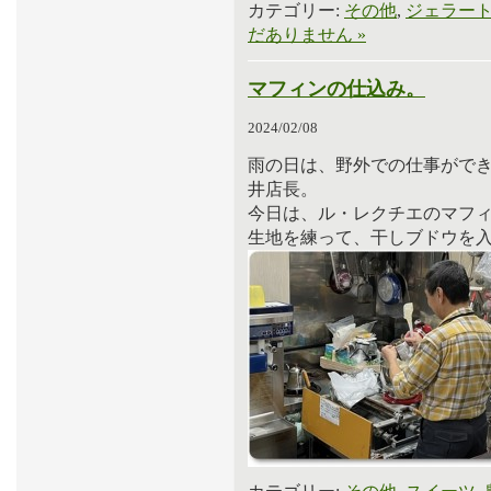
カテゴリー:
その他
,
ジェラー
だありません »
マフィンの仕込み。
2024/02/08
雨の日は、野外での仕事がで
井店長。
今日は、ル・レクチエのマフ
生地を練って、干しブドウを