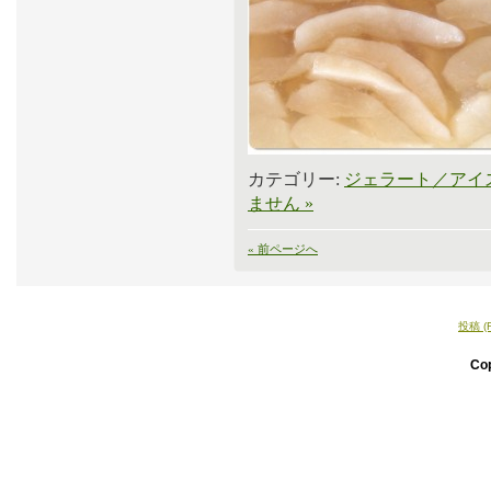
カテゴリー:
ジェラート／アイ
ません »
« 前ページへ
投稿 (
Co