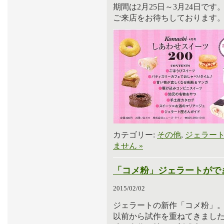
期間は2月25日～3月24日です
ご来店をお待ちしております
カテゴリー:
その他
,
ジェラー
ません »
「コメ粉」ジェラートがで
2015/02/02
ジェラートの新作「コメ粉」
以前から試作を重ねてきまし