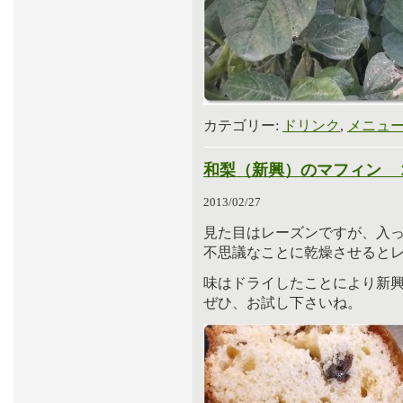
カテゴリー:
ドリンク
,
メニュ
和梨（新興）のマフィン 
2013/02/27
見た目はレーズンですが、入
不思議なことに乾燥させると
味はドライしたことにより新
ぜひ、お試し下さいね。