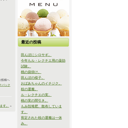
最近の投稿
田んぼにシロサギ。
今年もル・レクチエ用の薬効
試験。
桃の袋掛け。
田んぼの様子。
の投稿へ
おばあちゃんのイチジク。
クバック
枝の運搬。
ル・レクチエの実。
桃の実の間引き。
います。
»
もみ殻堆肥、散布していま
す。
剪定された枝の運搬は一休
み。