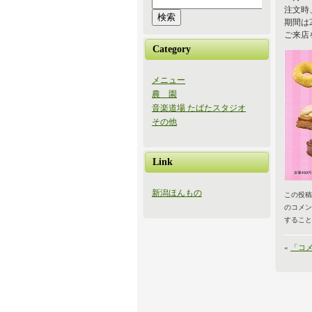
注文時
期間は2
ご来店
Category
メニュー
農 園
音楽道場 たばたスタジオ
その他
Link
新潟ほんもの
この投稿は 
のコメ
すること
«
「コ