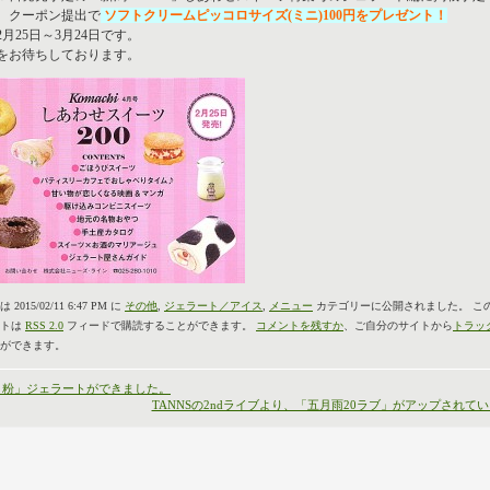
、クーポン提出で
ソフトクリームピッコロサイズ(ミニ)100円をプレゼント！
月25日～3月24日です。
をお待ちしております。
2015/02/11 6:47 PM に
その他
,
ジェラート／アイス
,
メニュー
カテゴリーに公開されました。 こ
ントは
RSS 2.0
フィードで購読することができます。
コメントを残すか
、ご自分のサイトから
トラッ
ができます。
メ粉」ジェラートができました。
TANNSの2ndライブより、「五月雨20ラブ」がアップされて