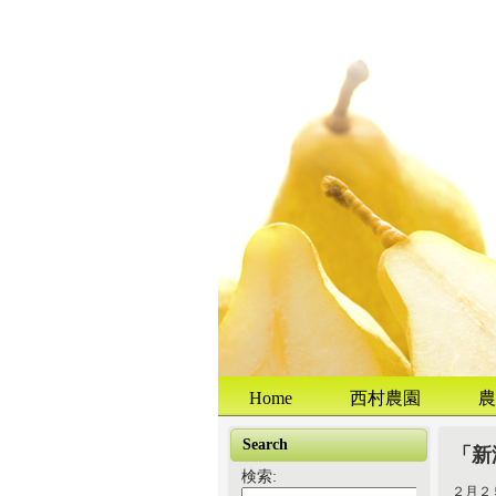
Home
西村農園
農
Search
「新
検索:
２月２