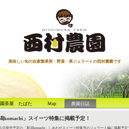
美味しい旬の自家製果実・野菜・果ジェラートの西村農園です
園茶屋 たばた
Ｍap
農園日誌
潟komachi」スイーツ特集に掲載予定！
５日発売予定の「新潟komachi」しあわせスイーツ特集号のジェラート編に掲載予定