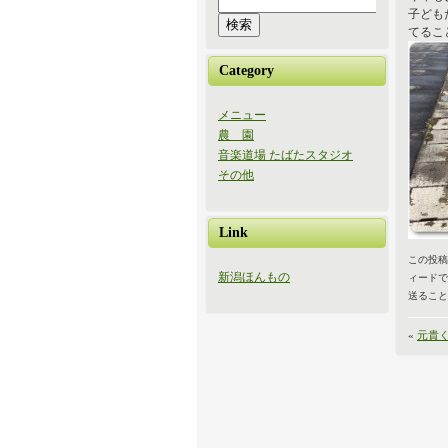
子ども
てるこ
Category
メニュー
農 園
音楽道場 たばたスタジオ
その他
Link
この投稿は 
新潟ほんもの
ィードで
送ること
«
元貴