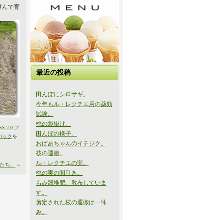
選んで育
最近の投稿
田んぼにシロサギ。
今年もル・レクチエ用の薬効
試験。
桃の袋掛け。
SS 2.0
フ
田んぼの様子。
バック
を
おばあちゃんのイチジク。
枝の運搬。
ル・レクチエの実。
たち。
»
桃の実の間引き。
もみ殻堆肥、散布していま
す。
剪定された枝の運搬は一休
み。