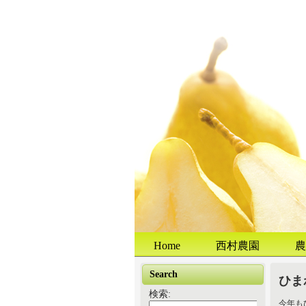
Home
西村農園
農
Search
ひま
検索:
今年も