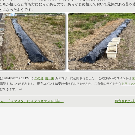
たちが植えると育ち方にむらがあるので、あらかじめ植えておいて元気のある苗を
とになったようです。
2024/06/02 7:15 PM に
その他
,
農 園
カテゴリーに公開されました。 この投稿へのコメントは
R
購読することができます。 現在コメントは受け付けておりませんが、ご自分のサイトから
トラック
はできます。 -->
くん、「スマスタ」にスタジオゲスト出演。
剪定された枝