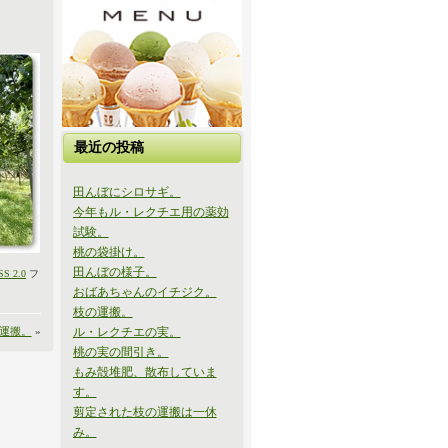
最近の投稿
田んぼにシロサギ。
今年もル・レクチエ用の薬効
試験。
桃の袋掛け。
田んぼの様子。
SS 2.0
フ
おばあちゃんのイチジク。
枝の運搬。
運搬。
»
ル・レクチエの実。
桃の実の間引き。
もみ殻堆肥、散布していま
す。
剪定された枝の運搬は一休
み。