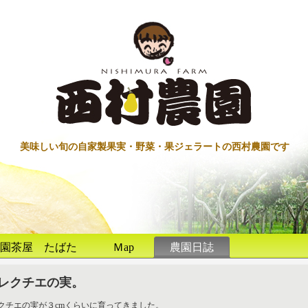
美味しい旬の自家製果実・野菜・果ジェラートの西村農園です
園茶屋 たばた
Ｍap
農園日誌
レクチエの実。
クチエの実が３cmくらいに育ってきました。