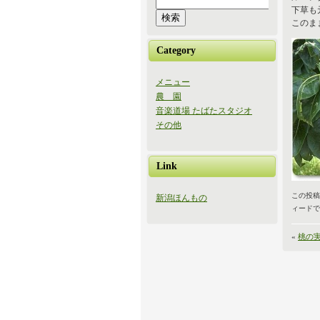
下草も
このま
Category
メニュー
農 園
音楽道場 たばたスタジオ
その他
Link
この投稿は 
新潟ほんもの
ィードで
«
桃の