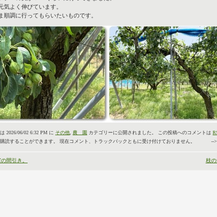
元気よく伸びています。
ま順調に行ってもらいたいものです。
2026/06/02 6:32 PM に
その他
,
農 園
カテゴリーに公開されました。 この投稿へのコメントは
R
購読することができます。 現在コメント、トラックバックともに受け付けておりません。 -->
実の間引き。
枝の