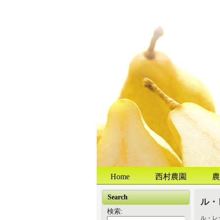
Home
西村農園
農
Search
ル・
検索:
ル・レ