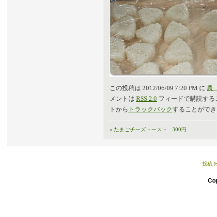
この投稿は 2012/06/09 7:20 PM に
農
メントは
RSS 2.0
フィードで購読する
トから
トラックバック
することができ
«
たまごチーズトースト 300円
投稿 (
Co