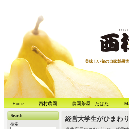
美味しい旬の自家製果
Home
西村農園
農園茶屋 たばた
Ｍ
Search
経営大学生がひまわ
検索: