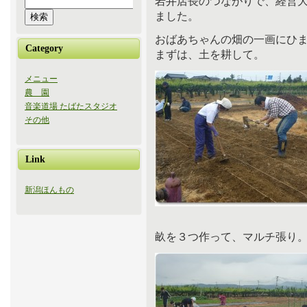
岩井店長のつながりで、経営
ました。
おばあちゃんの畑の一画にひ
Category
まずは、土を耕して。
メニュー
農 園
音楽道場 たばたスタジオ
その他
Link
新潟ほんもの
畝を３つ作って、マルチ張り