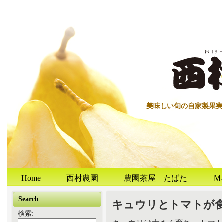
美味しい旬の自家製果
Home
西村農園
農園茶屋 たばた
Ｍ
Search
キュウリとトマトが
検索: